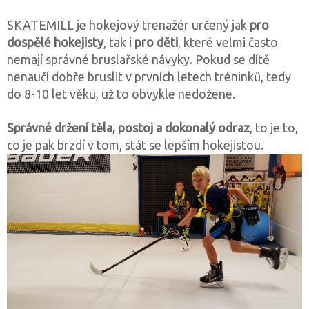
SKATEMILL je hokejový trenažér určený jak
pro
dospělé hokejisty
, tak i
pro děti
, které velmi často
nemají správné bruslařské návyky. Pokud se dítě
nenaučí dobře bruslit v prvních letech tréninků, tedy
do 8-10 let věku, už to obvykle nedožene.
Správné držení těla, postoj a dokonalý odraz
, to je to,
co je pak brzdí v tom, stát se lepším hokejistou.