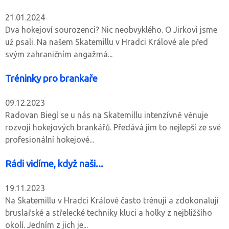
21.01.2024
Dva hokejoví sourozenci? Nic neobvyklého. O Jirkovi jsme
už psali. Na našem Skatemillu v Hradci Králové ale před
svým zahraničním angažmá...
Tréninky pro brankaře
09.12.2023
Radovan Biegl se u nás na Skatemillu intenzívně věnuje
rozvoji hokejových brankářů. Předává jim to nejlepší ze své
profesionální hokejové...
Rádi vidíme, když naši...
19.11.2023
Na Skatemillu v Hradci Králové často trénují a zdokonalují
bruslařské a střelecké techniky kluci a holky z nejbližšího
okolí. Jedním z jich je...