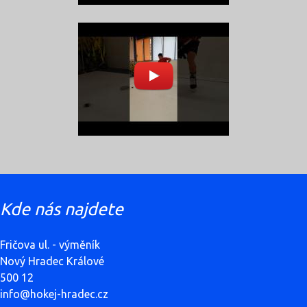
Kde nás najdete
Fričova ul. - výměník
Nový Hradec Králové
500 12
info@hokej-hradec.cz