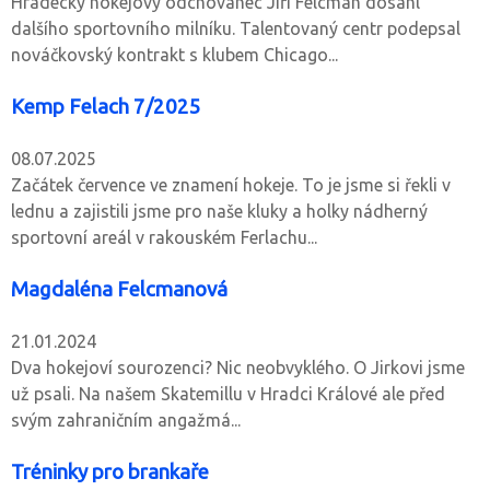
Hradecký hokejový odchovanec Jiří Felcman dosáhl
dalšího sportovního milníku. Talentovaný centr podepsal
nováčkovský kontrakt s klubem Chicago...
Kemp Felach 7/2025
08.07.2025
Začátek července ve znamení hokeje. To je jsme si řekli v
lednu a zajistili jsme pro naše kluky a holky nádherný
sportovní areál v rakouském Ferlachu...
Magdaléna Felcmanová
21.01.2024
Dva hokejoví sourozenci? Nic neobvyklého. O Jirkovi jsme
už psali. Na našem Skatemillu v Hradci Králové ale před
svým zahraničním angažmá...
Tréninky pro brankaře