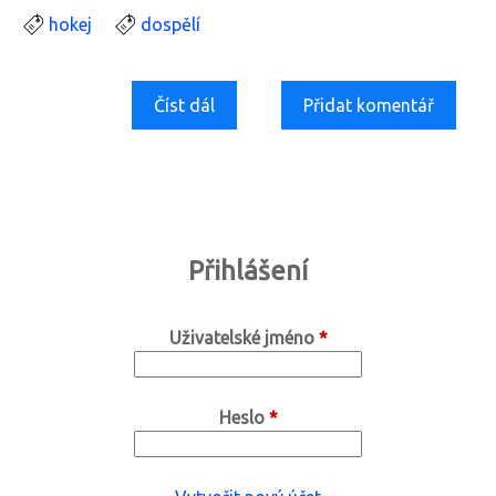
hokej
dospělí
Číst dál
D
Přidat komentář
a
l
š
í
f
o
Přihlášení
t
k
Uživatelské jméno
*
y
Heslo
*