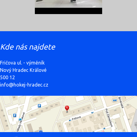
Kde nás najdete
Fričova ul. - výměník
Nový Hradec Králové
500 12
info@hokej-hradec.cz