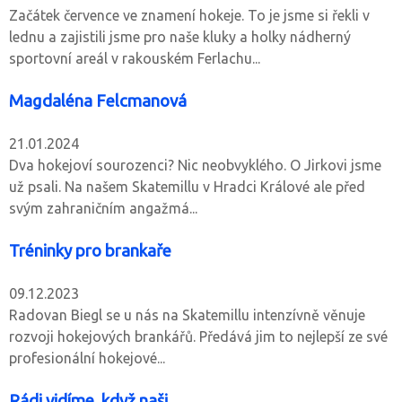
Začátek července ve znamení hokeje. To je jsme si řekli v
lednu a zajistili jsme pro naše kluky a holky nádherný
sportovní areál v rakouském Ferlachu...
Magdaléna Felcmanová
21.01.2024
Dva hokejoví sourozenci? Nic neobvyklého. O Jirkovi jsme
už psali. Na našem Skatemillu v Hradci Králové ale před
svým zahraničním angažmá...
Tréninky pro brankaře
09.12.2023
Radovan Biegl se u nás na Skatemillu intenzívně věnuje
rozvoji hokejových brankářů. Předává jim to nejlepší ze své
profesionální hokejové...
Rádi vidíme, když naši...